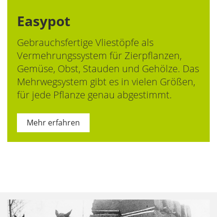
Easypot
Gebrauchsfertige Vliestöpfe als
Vermehrungssystem für Zierpflanzen,
Gemüse, Obst, Stauden und Gehölze. Das
Mehrwegsystem gibt es in vielen Größen,
für jede Pflanze genau abgestimmt.
Mehr erfahren