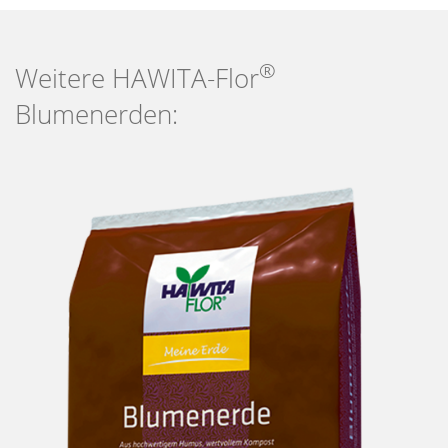
®
Weitere
HAWITA-Flor
Blumenerden: